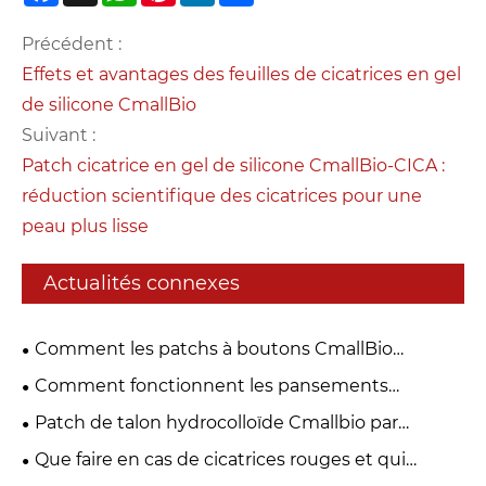
Précédent :
Effets et avantages des feuilles de cicatrices en gel
de silicone CmallBio
Suivant :
Patch cicatrice en gel de silicone CmallBio-CICA :
réduction scientifique des cicatrices pour une
peau plus lisse
Actualités connexes
Comment les patchs à boutons CmallBio
fonctionnent pour une peau plus claire pendant la
Comment fonctionnent les pansements
nuit ?
hydrocolloïdes Cmallbio : pourquoi la « guérison
Patch de talon hydrocolloïde Cmallbio par
humide » est-elle meilleure que la « croûte
rapport aux bandages ordinaires : pourquoi
Que faire en cas de cicatrices rouges et qui
sèche » ?
guérissent-ils les ampoules plus rapidement ?
démangent ? La feuille de cicatrice en gel de