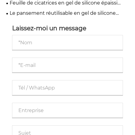
Feuille de cicatrices en gel de silicone épaissi
silicone CmallBio peut aider
Cmallbio-CICA : un choix haut de gamme pour le
Le pansement réutilisable en gel de silicone
soin des cicatrices post-chirurgicales
Cmallbio gagne du terrain sur les marchés
médicaux
Laissez-moi un message