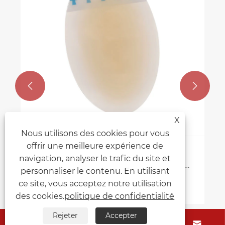


X
Nous utilisons des cookies pour vous
offrir une meilleure expérience de
Comment les coussinets
navigation, analyser le trafic du site et
imperméables à bande blister pour les
personnaliser le contenu. En utilisant
pieds et les orteils protègent-ils votre
ce site, vous acceptez notre utilisation
Voir plus >>
peau pendant la marche, la randonnée
des cookies.
politique de confidentialité
et le sport
Rejeter
Accepter



